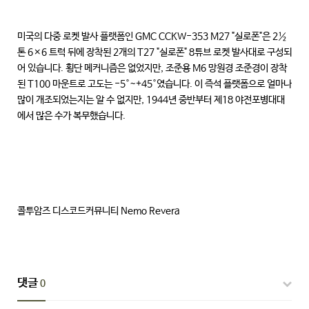
미국의 다중 로켓 발사 플랫폼인 GMC CCKW-353 M27 "실로폰"은 2½
톤 6×6 트럭 뒤에 장착된 2개의 T27 "실로폰" 8튜브 로켓 발사대로 구성되
어 있습니다. 횡단 메커니즘은 없었지만, 조준용 M6 망원경 조준경이 장착
된 T100 마운트로 고도는 -5°~+45°였습니다. 이 즉석 플랫폼으로 얼마나
많이 개조되었는지는 알 수 없지만, 1944년 중반부터 제18 야전포병대대
에서 많은 수가 복무했습니다.
콜투암즈 디스코드커뮤니티 Nemo Revera
댓글
0