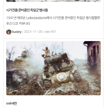
시가전을 준비중인 독일군 병사들
1941년 헤르손 Leibstandarte에서 시가전을 준비중인 독일군 병사들헬렛
루즈 디코 커뮤니티
kurany
| 2023-11-28 | view 951
m4셔먼