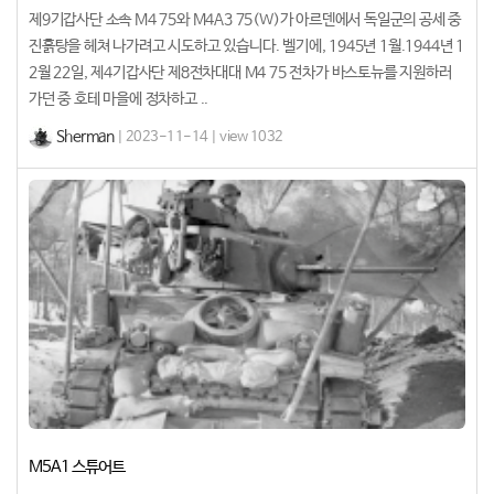
제9기갑사단 소속 M4 75와 M4A3 75(W)가 아르덴에서 독일군의 공세 중
진흙탕을 헤쳐 나가려고 시도하고 있습니다. 벨기에, 1945년 1월.1944년 1
2월 22일, 제4기갑사단 제8전차대대 M4 75 전차가 바스토뉴를 지원하러
가던 중 호테 마을에 정차하고 ..
Sherman
| 2023-11-14 | view 1032
M5A1 스튜어트