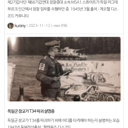
제2기갑사단 제66기갑연대 정찰중대 소속 M5A1 스튜어트가 독일 마그데
부르크 인근에서 정찰 임무를 수행하던 중. 1945년 3월.출처 : 게오헬 디스
코드 커뮤니티
kurany
| 2023-11-12 | view 996
독일군 장교가 T34 파괴 설명중
독일군 장교가 T34를 파괴하기 위해 어디를 타격해야 하는지 설명하는 모습.
1943년 동부전선출처 : 헬렛루즈 디스코드