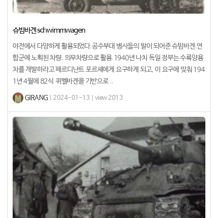
슈빔바겐 schwimmwagen
야전에서 다양하게 활용되었다.공수부대 병사들의 발이 되어준 슈빔바겐.연
합군에 노획된 차량. 의무차량으로 활용.1940년 나치 독일 정부는 수륙양용
차를 개발하라고 페르디난트 포르셰에게 요구하게 되고, 이 요구에 맞춰 194
1년 4월에 82식 퀴벨바겐을 기반으로 ..
GIRANG
| 2024-01-13 | view 2013