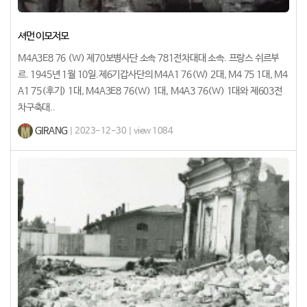
셔먼 이모저모
M4A3E8 76 (W) 제70보병사단 소속 781전차대대 소속. 프랑스 쉬르부
르. 1945년 1월 10일.제6기갑사단의 M4A1 76(W) 2대, M4 75 1대, M4
A1 75(후기) 1대, M4A3E8 76(W) 1대, M4A3 76(W) 1대와 제603전
차구축대..
GIRANG
| 2023-12-30 | view 1084