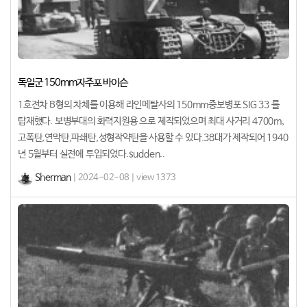
독일군 150mm자주포 바이슨
1호전차 B형의 차체를 이용해 라인메탈사의 150mm중보병포 SIG 33 를
탑재했다. 보병부대의 화력지원용 으로 제작되었으며 최대 사거리 4700m,
고폭탄,연막탄,파쇄탄,성형작약탄을 사용할 수 있다.38대가 제작되어 1940
년 5월부터 실전에 투입되었다.sudden..
Sherman
| 2024-02-08 | view 1373