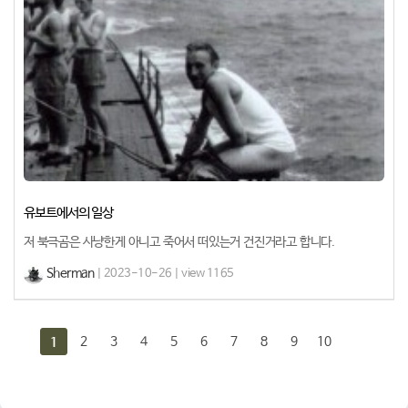
유보트에서의 일상
저 북극곰은 사냥한게 아니고 죽어서 떠있는거 건진거라고 합니다.
Sherman
| 2023-10-26 | view 1165
2
3
4
5
6
7
8
9
10
1