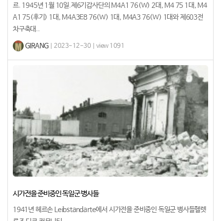
르. 1945년 1월 10일.제6기갑사단의 M4A1 76(W) 2대, M4 75 1대, M4
A1 75(후기) 1대, M4A3E8 76(W) 1대, M4A3 76(W) 1대와 제603전
차구축대..
GIRANG
| 2023-12-30 | view 1091
시가전을 준비중인 독일군 병사들
1941년 헤르손 Leibstandarte에서 시가전을 준비중인 독일군 병사들헬렛