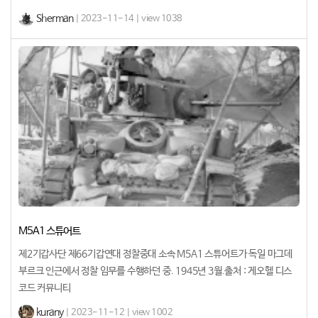
Sherman
| 2023-11-14 | view 1038
M5A1 스튜어트
제2기갑사단 제66기갑연대 정찰중대 소속 M5A1 스튜어트가 독일 마그데
부르크 인근에서 정찰 임무를 수행하던 중. 1945년 3월.출처 : 게오헬 디스
코드 커뮤니티
kurany
| 2023-11-12 | view 1002