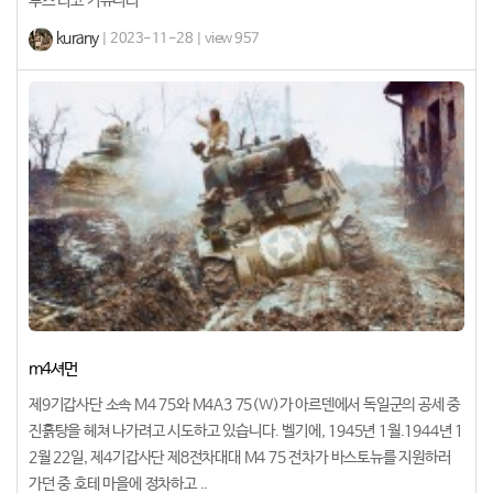
루즈 디코 커뮤니티
kurany
| 2023-11-28 | view 957
m4셔먼
제9기갑사단 소속 M4 75와 M4A3 75(W)가 아르덴에서 독일군의 공세 중
진흙탕을 헤쳐 나가려고 시도하고 있습니다. 벨기에, 1945년 1월.1944년 1
2월 22일, 제4기갑사단 제8전차대대 M4 75 전차가 바스토뉴를 지원하러
가던 중 호테 마을에 정차하고 ..