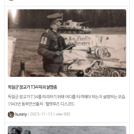
독일군 장교가 T34 파괴 설명중
독일군 장교가 T34를 파괴하기 위해 어디를 타격해야 하는지 설명하는 모습.
1943년 동부전선출처 : 헬렛루즈 디스코드
kurany
| 2023-11-12 | view 992