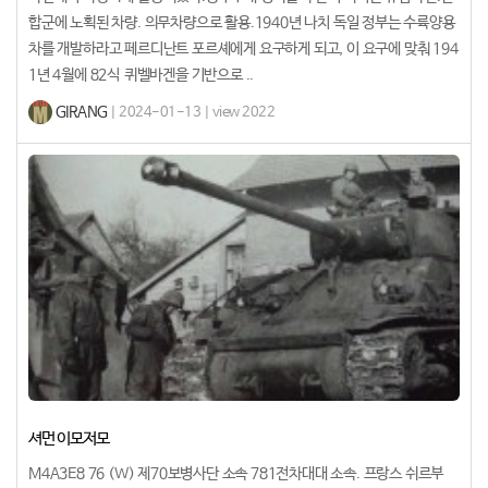
합군에 노획된 차량. 의무차량으로 활용.1940년 나치 독일 정부는 수륙양용
차를 개발하라고 페르디난트 포르셰에게 요구하게 되고, 이 요구에 맞춰 194
1년 4월에 82식 퀴벨바겐을 기반으로 ..
GIRANG
| 2024-01-13 | view 2022
셔먼 이모저모
M4A3E8 76 (W) 제70보병사단 소속 781전차대대 소속. 프랑스 쉬르부