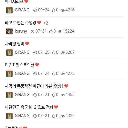
마더시리즈
GIRANG
09-24
0
4218
레고로 만든 수영장
+2
kurany
07-31
0
15224
사막형 험비
GIRANG
07-25
0
5207
P,7.T 인스트럭션
GIRANG
07-24
0
4275
사막의 폭풍작전 피규어 리뷰[영상]
GIRANG
07-21
0
4453
대한민국 육군 K-2 흑표 전차
GIRANG
07-21
0
4332