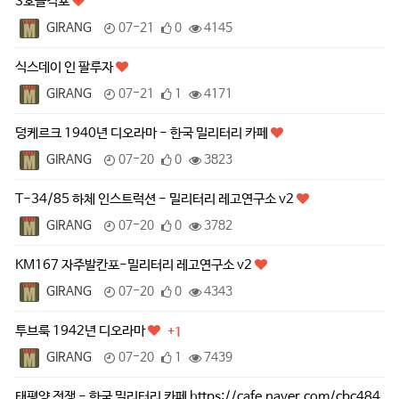
3호돌격포
GIRANG
07-21
0
4145
식스데이 인 팔루자
GIRANG
07-21
1
4171
덩케르크 1940년 디오라마 - 한국 밀리터리 카페
GIRANG
07-20
0
3823
T-34/85 하체 인스트럭션 - 밀리터리 레고연구소 v2
GIRANG
07-20
0
3782
KM167 자주발칸포-밀리터리 레고연구소 v2
GIRANG
07-20
0
4343
투브룩 1942년 디오라마
+1
GIRANG
07-20
1
7439
태평양 전쟁 - 한국 밀리터리 카페 https://cafe.naver.com/cbc484