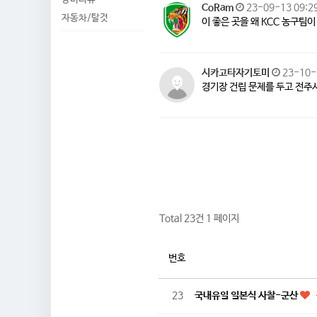
CoRam
23-09-13 09:2
자동차/탈것
이 좋은 곳을 왜 KCC 농구팀
시카고타자기토미
23-10-
경기장 건립 문제를 두고 전주
Total 23건
1 페이지
번호
23
국내유일 일본식 사찰-군산