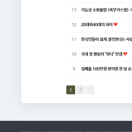
13
기능성 소화불량 (복부가스형)
12
20대와40대의 차이
11
한국인들이 쉽게 생각한다는 사
10
국내 첫 쌍둥이 '판다' 탄생
9
일매출 100만원 편의점 한 달 
2
1