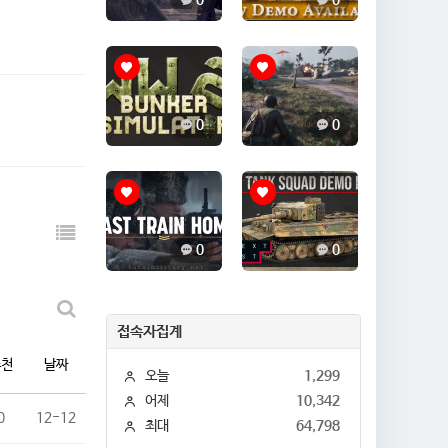
0
0
0
0
0
0
접속자집계
추천
날짜
오늘
1,299
어제
10,342
0
12-12
최대
64,798