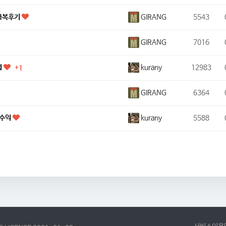
GIRANG
 극복후기
5543
GIRANG
7016
kurany
업
12983
+1
GIRANG
6364
kurany
순수익
5588