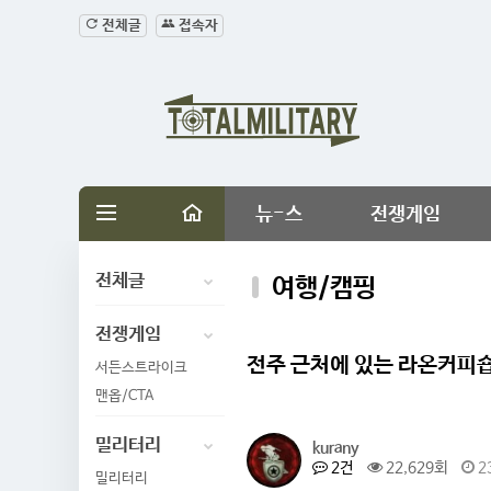
전체글
접속자
뉴-스
전쟁게임
전체글
여행/캠핑
전쟁게임
전주 근처에 있는 라온커피
서든스트라이크
맨옵/CTA
밀리터리
kurany
2건
22,629회
2
밀리터리