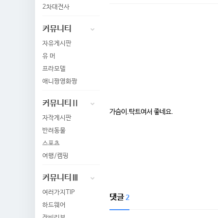
2차대전사
커뮤니티
자유게시판
유 머
프라모델
애니짱영화짱
커뮤니티Ⅱ
가슴이.탁트여서 좋네요.
자작게시판
반려동물
스포츠
여행/캠핑
커뮤니티Ⅲ
여러가지TIP
댓글
2
하드웨어
장비리뷰