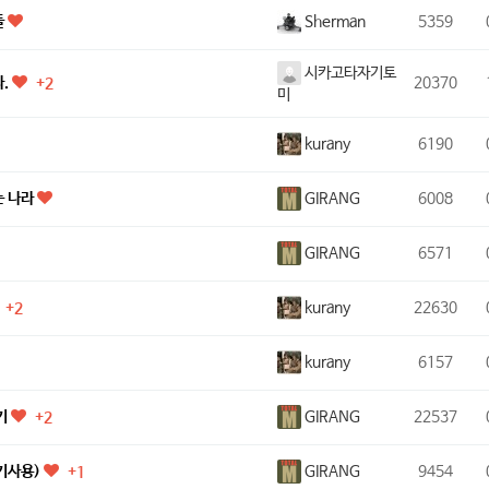
Sherman
들
5359
시카고타자기토
다.
20370
+2
미
kurany
6190
GIRANG
는 나라
6008
GIRANG
6571
kurany
22630
+2
kurany
6157
GIRANG
기
22537
+2
GIRANG
전기사용)
9454
+1