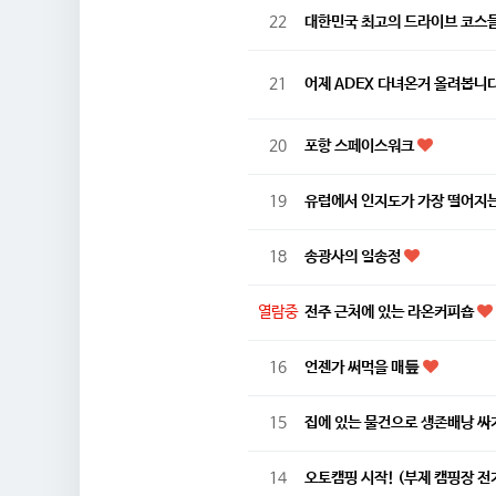
22
대한민국 최고의 드라이브 코스
21
어제 ADEX 다녀온거 올려봅니
20
포항 스페이스워크
19
유럽에서 인지도가 가장 떨어지
18
송광사의 일송정
열람중
전주 근처에 있는 라온커피숍
16
언젠가 써먹을 매듶
15
집에 있는 물건으로 생존배낭 싸
14
오토캠핑 시작! (부제 캠핑장 